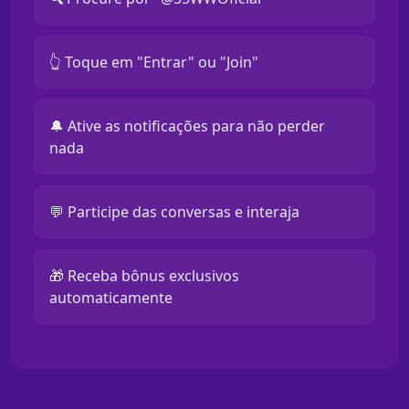
👆 Toque em "Entrar" ou "Join"
🔔 Ative as notificações para não perder
nada
💬 Participe das conversas e interaja
🎁 Receba bônus exclusivos
automaticamente