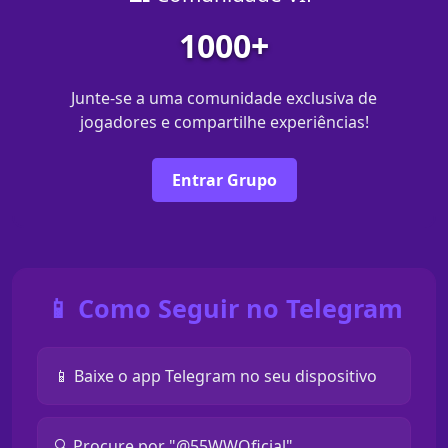
1000+
Junte-se a uma comunidade exclusiva de
jogadores e compartilhe experiências!
Entrar Grupo
📱 Como Seguir no Telegram
📱 Baixe o app Telegram no seu dispositivo
🔍 Procure por "@55WWOficial"