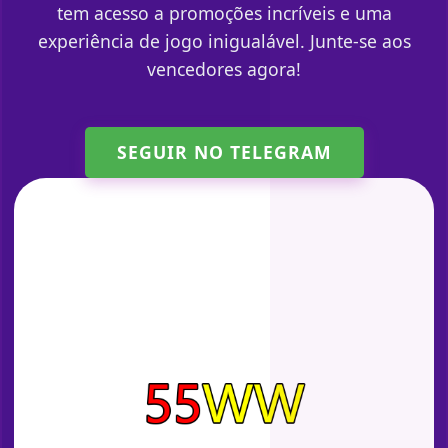
tem acesso a promoções incríveis e uma
experiência de jogo inigualável. Junte-se aos
vencedores agora!
SEGUIR NO TELEGRAM