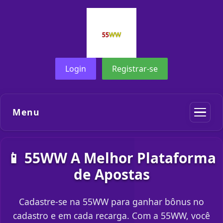
Login
Registrar-se
Menu
📱 55WW A Melhor Plataforma
de Apostas
Cadastre-se na 55WW para ganhar bônus no
cadastro e em cada recarga. Com a 55WW, você