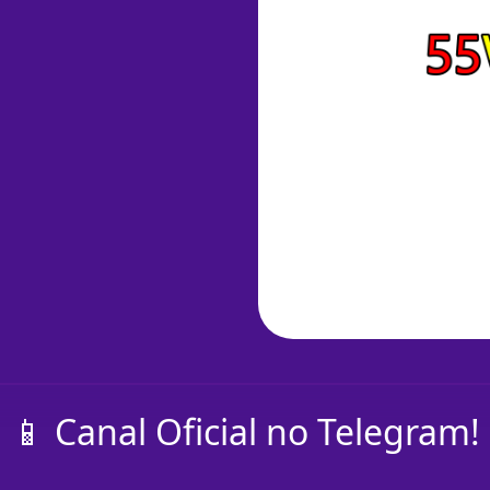
📱 Canal Oficial no Telegram!