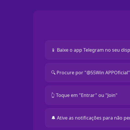
📱 Baixe o app Telegram no seu disp
🔍 Procure por "@55Win APPOficial"
👆 Toque em "Entrar" ou "Join"
🔔 Ative as notificações para não p