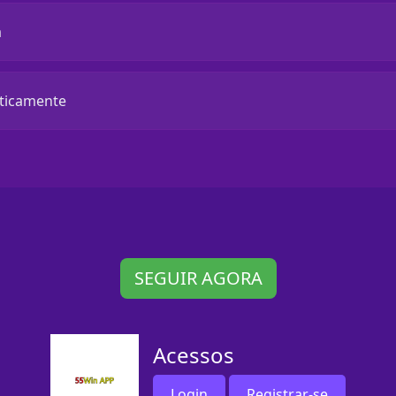
a
aticamente
SEGUIR AGORA
Acessos
Login
Registrar-se