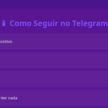
📱 Como Seguir no Telegram
ositivo
erder nada