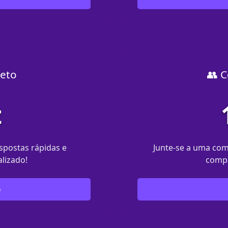
reto
👥 
t
espostas rápidas e
Junte-se a uma com
lizado!
compa
e