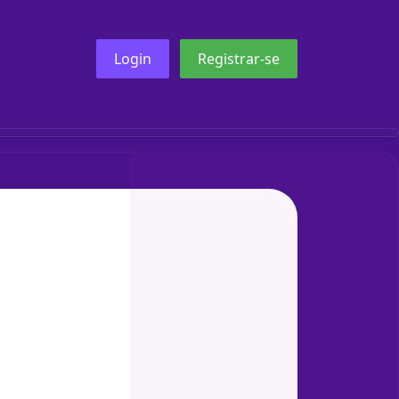
Login
Registrar-se