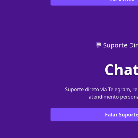
💬 Suporte Di
Cha
Suporte direto via Telegram, r
atendimento persona
Falar Suport