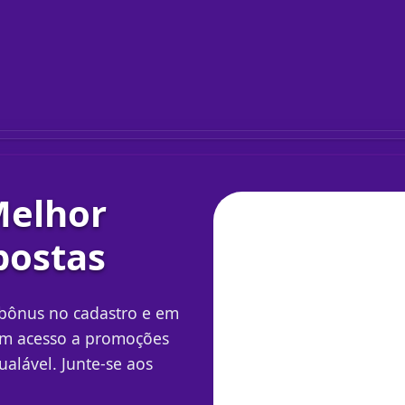
Melhor
postas
bônus no cadastro e em
em acesso a promoções
ualável. Junte-se aos