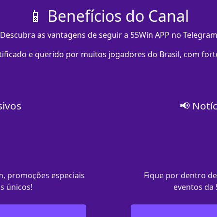
📱 Benefícios do Canal
Descubra as vantagens de seguir a 55Win APP no Telegra
tificado e querido por muitos jogadores do Brasil, com for
sivos
📢 Notí
m, promoções especiais
Fique por dentro d
s únicos!
eventos da 