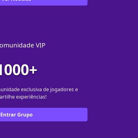
Comunidade VIP
1000+
unidade exclusiva de jogadores e
rtilhe experiências!
Entrar Grupo