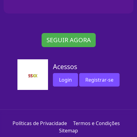
SEGUIR AGORA
Acessos
Login
Registrar-se
Políticas de Privacidade
Termos e Condições
Sitemap