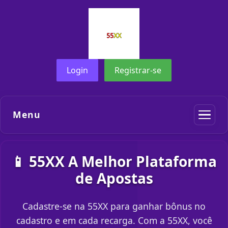
Login
Registrar-se
Menu
📱 55XX A Melhor Plataforma
de Apostas
Cadastre-se na 55XX para ganhar bônus no
cadastro e em cada recarga. Com a 55XX, você