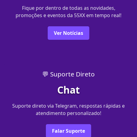
Fique por dentro de todas as novidades,
promoções e eventos da 55XX em tempo real!
Ver Notícias
💬 Suporte Direto
Chat
Suporte direto via Telegram, respostas rápidas e
atendimento personalizado!
Falar Suporte