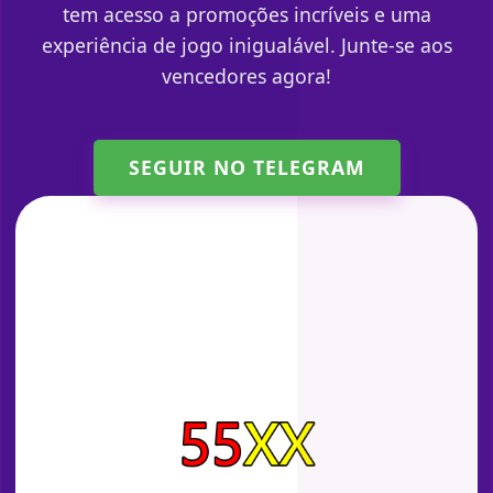
tem acesso a promoções incríveis e uma
experiência de jogo inigualável. Junte-se aos
vencedores agora!
SEGUIR NO TELEGRAM