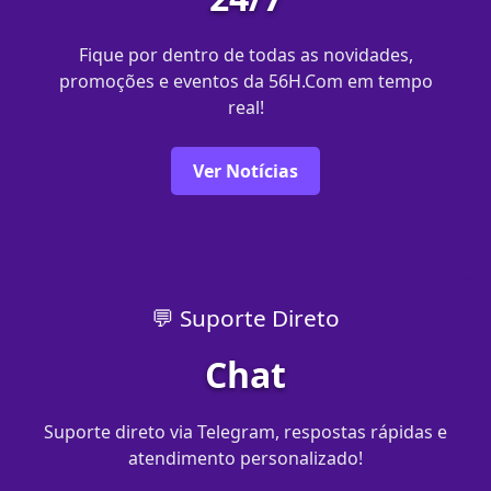
Fique por dentro de todas as novidades,
promoções e eventos da 56H.Com em tempo
real!
Ver Notícias
💬 Suporte Direto
Chat
Suporte direto via Telegram, respostas rápidas e
atendimento personalizado!