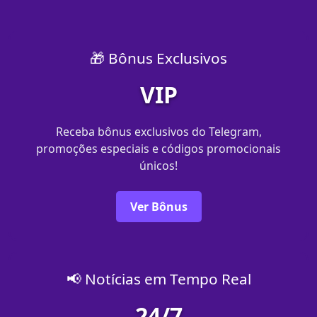
🎁 Bônus Exclusivos
VIP
Receba bônus exclusivos do Telegram,
promoções especiais e códigos promocionais
únicos!
Ver Bônus
📢 Notícias em Tempo Real
24/7