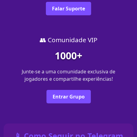
Falar Suporte
👥 Comunidade VIP
1000+
Junte-se a uma comunidade exclusiva de
jogadores e compartilhe experiências!
Entrar Grupo
📱 Como Seguir no Telegram