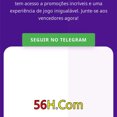
tem acesso a promoções incríveis e uma
experiência de jogo inigualável. Junte-se aos
vencedores agora!
SEGUIR NO TELEGRAM