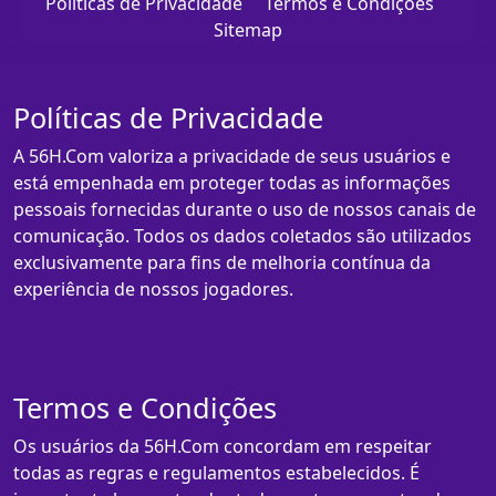
Políticas de Privacidade
Termos e Condições
Sitemap
Políticas de Privacidade
A 56H.Com valoriza a privacidade de seus usuários e
está empenhada em proteger todas as informações
pessoais fornecidas durante o uso de nossos canais de
comunicação. Todos os dados coletados são utilizados
exclusivamente para fins de melhoria contínua da
experiência de nossos jogadores.
Termos e Condições
Os usuários da 56H.Com concordam em respeitar
todas as regras e regulamentos estabelecidos. É