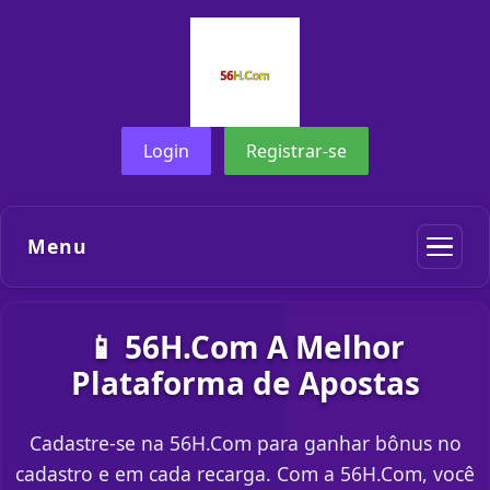
Login
Registrar-se
Menu
📱 56H.Com A Melhor
Plataforma de Apostas
Cadastre-se na 56H.Com para ganhar bônus no
cadastro e em cada recarga. Com a 56H.Com, você