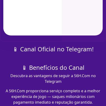
📱 Canal Oficial no Telegram!
📱 Benefícios do Canal
Descubra as vantagens de seguir a 56H.Com no
Telegram
A 56H.Com proporciona serviço completo e a melhor
experiência de jogo — saques milionários com
pagamento imediato e reputação garantida.