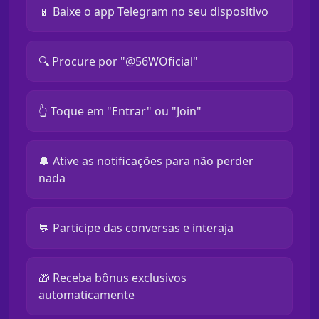
📱 Baixe o app Telegram no seu dispositivo
🔍 Procure por "@56WOficial"
👆 Toque em "Entrar" ou "Join"
🔔 Ative as notificações para não perder
nada
💬 Participe das conversas e interaja
🎁 Receba bônus exclusivos
automaticamente