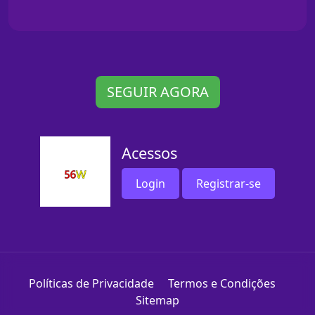
SEGUIR AGORA
Acessos
Login
Registrar-se
Políticas de Privacidade
Termos e Condições
Sitemap