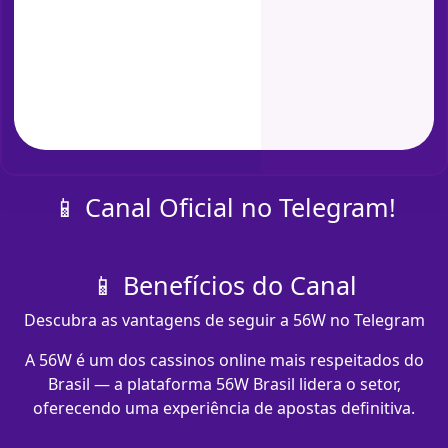
📱 Canal Oficial no Telegram!
📱 Benefícios do Canal
Descubra as vantagens de seguir a 56W no Telegram
A 56W é um dos cassinos online mais respeitados do
Brasil — a plataforma 56W Brasil lidera o setor,
oferecendo uma experiência de apostas definitiva.