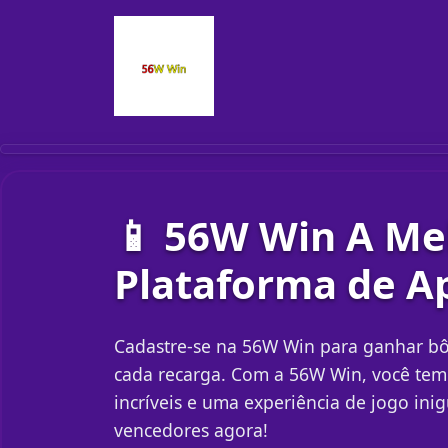
📱 56W Win A Me
Plataforma de A
Cadastre-se na 56W Win para ganhar b
cada recarga. Com a 56W Win, você te
incríveis e uma experiência de jogo inig
vencedores agora!