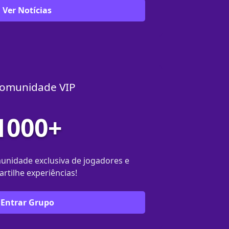
Ver Notícias
Comunidade VIP
1000+
unidade exclusiva de jogadores e
rtilhe experiências!
Entrar Grupo