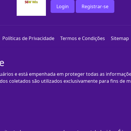
Login
Registrar-se
Políticas de Privacidade
Termos e Condições
Sitemap
de
suários e está empenhada em proteger todas as informaçõe
os coletados são utilizados exclusivamente para fins de m