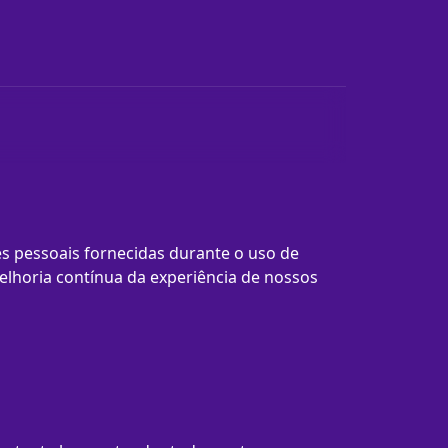
s pessoais fornecidas durante o uso de
elhoria contínua da experiência de nossos