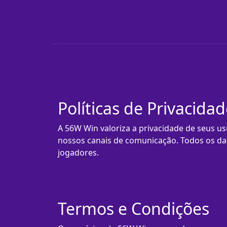
Políticas de Privacida
A 56W Win valoriza a privacidade de seus u
nossos canais de comunicação. Todos os dad
jogadores.
Termos e Condições