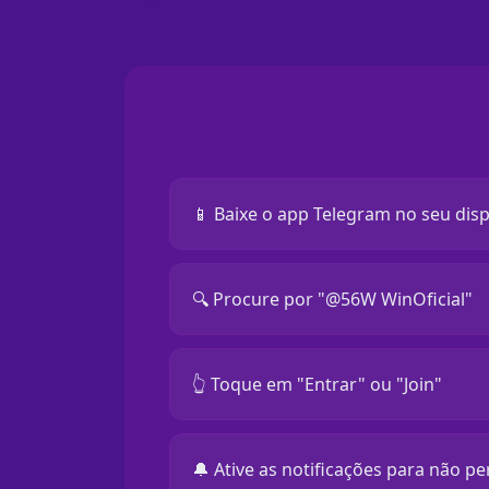
📱 Baixe o app Telegram no seu disp
🔍 Procure por "@56W WinOficial"
👆 Toque em "Entrar" ou "Join"
🔔 Ative as notificações para não p