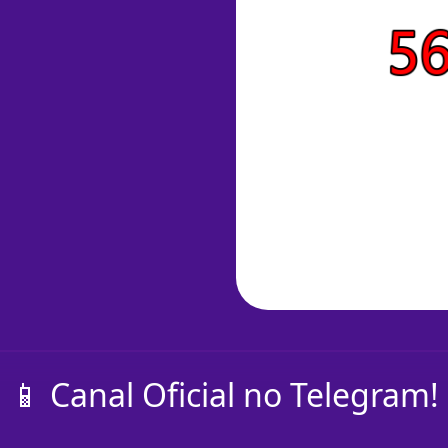
📱 Canal Oficial no Telegram!