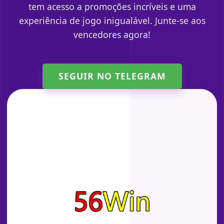
tem acesso a promoções incríveis e uma
experiência de jogo inigualável. Junte-se aos
vencedores agora!
SEGUIR NO TELEGRAM