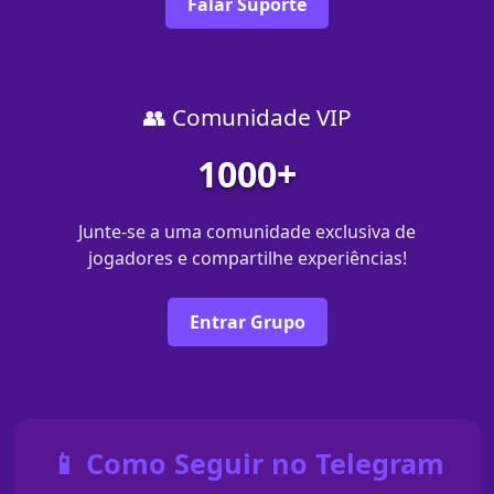
Falar Suporte
👥 Comunidade VIP
1000+
Junte-se a uma comunidade exclusiva de
jogadores e compartilhe experiências!
Entrar Grupo
📱 Como Seguir no Telegram