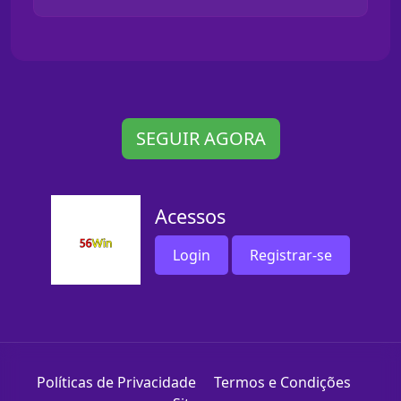
SEGUIR AGORA
Acessos
Login
Registrar-se
Políticas de Privacidade
Termos e Condições