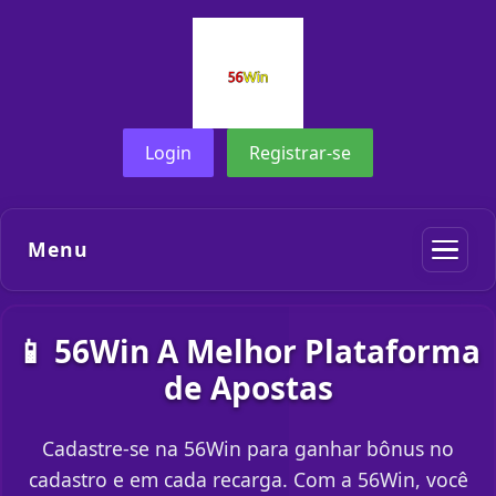
Login
Registrar-se
Menu
📱 56Win A Melhor Plataforma
de Apostas
Cadastre-se na 56Win para ganhar bônus no
cadastro e em cada recarga. Com a 56Win, você