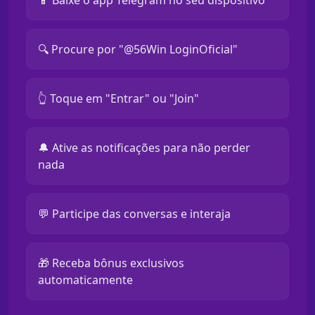
📱 Baixe o app Telegram no seu dispositivo
🔍 Procure por "@56Win LoginOficial"
👆 Toque em "Entrar" ou "Join"
🔔 Ative as notificações para não perder
nada
💬 Participe das conversas e interaja
🎁 Receba bônus exclusivos
automaticamente