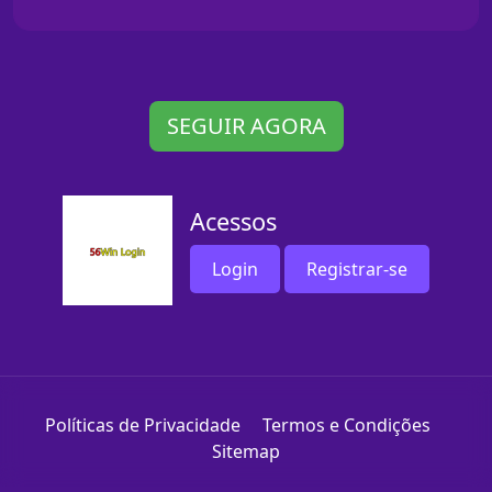
SEGUIR AGORA
Acessos
Login
Registrar-se
Políticas de Privacidade
Termos e Condições
Sitemap