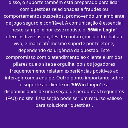
disso, o suporte também está preparado para lidar
com questões relacionadas a fraudes ou
comportamentos suspeitos, promovendo um ambiente
de jogo seguro e confiável. A comunicação é essencial
neste campo, e por esse motivo, o '
56Win Login
'
oferece diversas opções de contato, incluindo chat ao
vivo, e-mail e até mesmo suporte por telefone,
dependendo da urgência da questão. Este
compromisso com o atendimento ao cliente é um dos
pilares que o site se orgulha, pois os jogadores
frequentemente relatam experiências positivas ao
interagir com a equipe. Outro ponto importante sobre
o suporte ao cliente no '
56Win Login
' é a
disponibilidade de uma seção de perguntas frequentes
(FAQ) no site. Essa seção pode ser um recurso valioso
para solucionar questões .