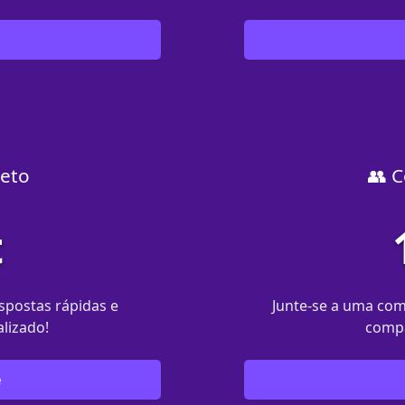
reto
👥 
t
espostas rápidas e
Junte-se a uma com
lizado!
compa
e