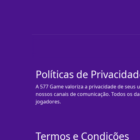
Políticas de Privacida
A 577 Game valoriza a privacidade de seus
nossos canais de comunicação. Todos os dad
jogadores.
Termos e Condições