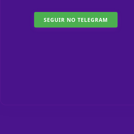
SEGUIR NO TELEGRAM