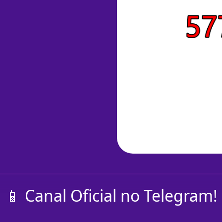
📱 Canal Oficial no Telegram!