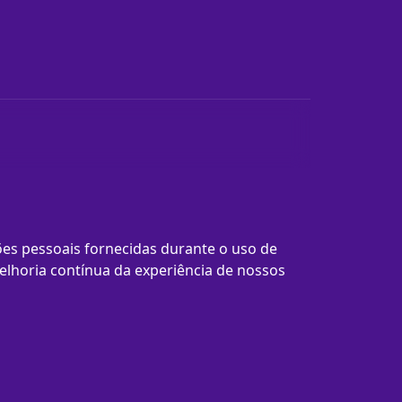
es pessoais fornecidas durante o uso de
elhoria contínua da experiência de nossos