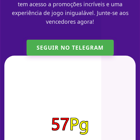
tem acesso a promoções incríveis e uma
experiência de jogo inigualável. Junte-se aos
vencedores agora!
SEGUIR NO TELEGRAM