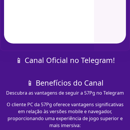
📱 Canal Oficial no Telegram!
📱 Benefícios do Canal
Descubra as vantagens de seguir a 57Pg no Telegram
O cliente PC da 57Pg oferece vantagens significativas
em relação às versões mobile e navegador,
proporcionando uma experiência de jogo superior e
mais imersiva: