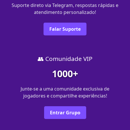
Suporte direto via Telegram, respostas rápidas e
atendimento personalizado!
Falar Suporte
👥 Comunidade VIP
1000+
Junte-se a uma comunidade exclusiva de
jogadores e compartilhe experiências!
Entrar Grupo