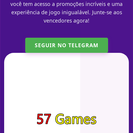
você tem acesso a promoções incríveis e uma
experiência de jogo inigualável. Junte-se aos
vencedores agora!
SEGUIR NO TELEGRAM