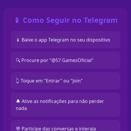
📱 Como Seguir no Telegram
📱 Baixe o app Telegram no seu dispositivo
🔍 Procure por "@57 GamesOficial"
👆 Toque em "Entrar" ou "Join"
🔔 Ative as notificações para não perder
nada
💬 Participe das conversas e interaja