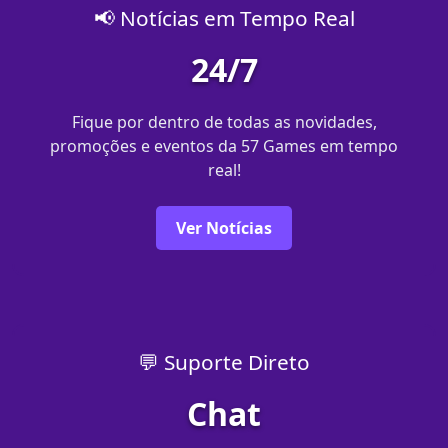
📢 Notícias em Tempo Real
24/7
Fique por dentro de todas as novidades,
promoções e eventos da 57 Games em tempo
real!
Ver Notícias
💬 Suporte Direto
Chat