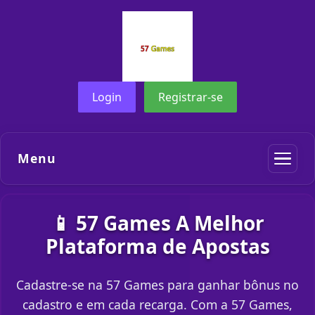
Login
Registrar-se
Menu
📱 57 Games A Melhor
Plataforma de Apostas
Cadastre-se na 57 Games para ganhar bônus no
cadastro e em cada recarga. Com a 57 Games,