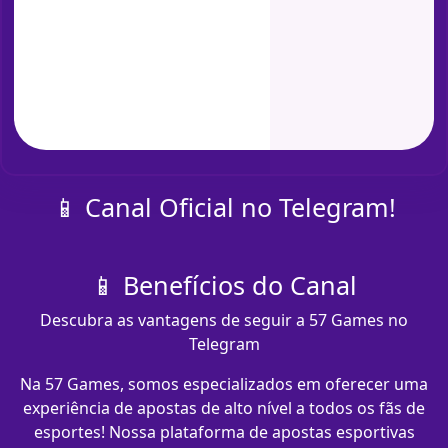
📱 Canal Oficial no Telegram!
📱 Benefícios do Canal
Descubra as vantagens de seguir a 57 Games no
Telegram
Na 57 Games, somos especializados em oferecer uma
experiência de apostas de alto nível a todos os fãs de
esportes! Nossa plataforma de apostas esportivas