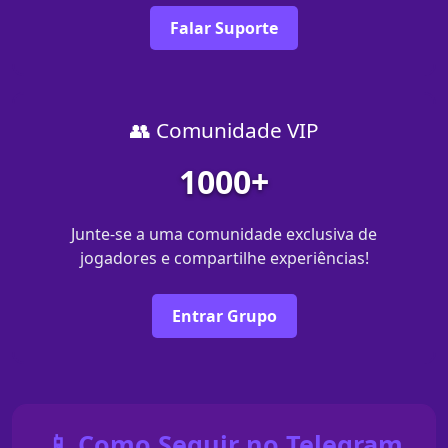
Falar Suporte
👥 Comunidade VIP
1000+
Junte-se a uma comunidade exclusiva de
jogadores e compartilhe experiências!
Entrar Grupo
📱 Como Seguir no Telegram