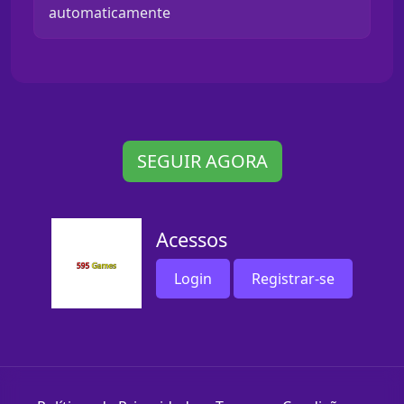
automaticamente
SEGUIR AGORA
Acessos
Login
Registrar-se