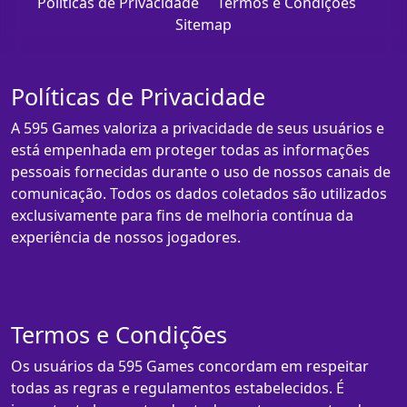
Políticas de Privacidade
Termos e Condições
Sitemap
Políticas de Privacidade
A 595 Games valoriza a privacidade de seus usuários e
está empenhada em proteger todas as informações
pessoais fornecidas durante o uso de nossos canais de
comunicação. Todos os dados coletados são utilizados
exclusivamente para fins de melhoria contínua da
experiência de nossos jogadores.
Termos e Condições
Os usuários da 595 Games concordam em respeitar
todas as regras e regulamentos estabelecidos. É