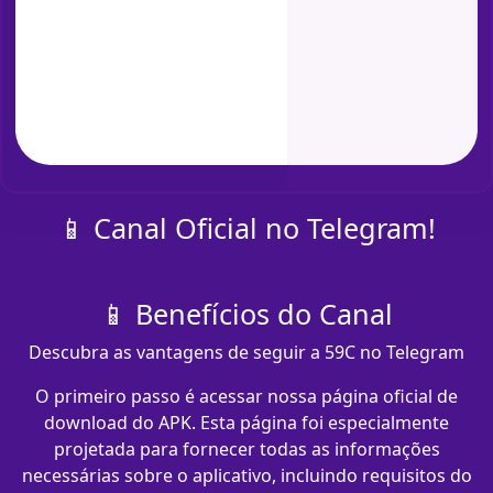
📱 Canal Oficial no Telegram!
📱 Benefícios do Canal
Descubra as vantagens de seguir a 59C no Telegram
O primeiro passo é acessar nossa página oficial de
download do APK. Esta página foi especialmente
projetada para fornecer todas as informações
necessárias sobre o aplicativo, incluindo requisitos do