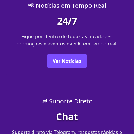
📢 Notícias em Tempo Real
24/7
Fique por dentro de todas as novidades,
promoções e eventos da 59C em tempo real!
Ver Notícias
💬 Suporte Direto
Chat
Suporte direto via Telegram, respostas rápidas e