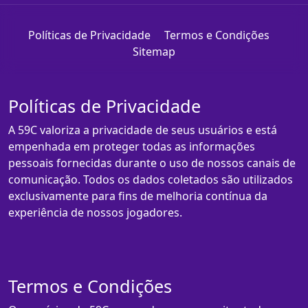
Políticas de Privacidade
Termos e Condições
Sitemap
Políticas de Privacidade
A 59C valoriza a privacidade de seus usuários e está
empenhada em proteger todas as informações
pessoais fornecidas durante o uso de nossos canais de
comunicação. Todos os dados coletados são utilizados
exclusivamente para fins de melhoria contínua da
experiência de nossos jogadores.
Termos e Condições