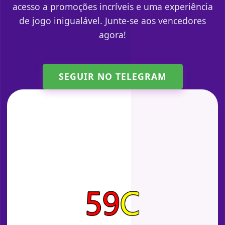
acesso a promoções incríveis e uma experiência
de jogo inigualável. Junte-se aos vencedores
agora!
SEGUIR NO TELEGRAM