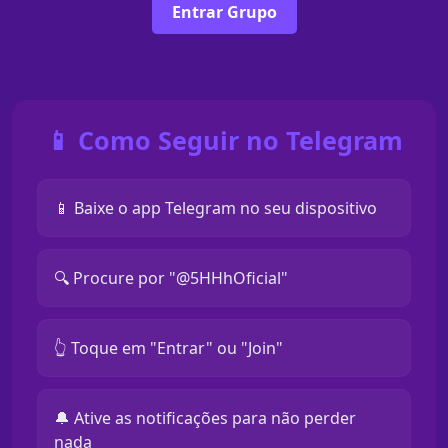
Entrar Grupo
📱 Como Seguir no Telegram
📱 Baixe o app Telegram no seu dispositivo
🔍 Procure por "@5HHhOficial"
👆 Toque em "Entrar" ou "Join"
🔔 Ative as notificações para não perder
nada