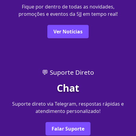
Fique por dentro de todas as novidades,
promoções e eventos da 5JJ em tempo real!
Ver Notícias
💬 Suporte Direto
Chat
Suporte direto via Telegram, respostas rápidas e
atendimento personalizado!
Falar Suporte