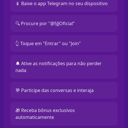
📱 Baixe o app Telegram no seu dispositivo
🔍 Procure por "@5JJOficial"
👆 Toque em "Entrar" ou "Join"
🔔 Ative as notificações para não perder
nada
💬 Participe das conversas e interaja
🎁 Receba bônus exclusivos
automaticamente