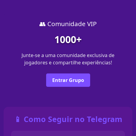
👥 Comunidade VIP
1000+
Junte-se a uma comunidade exclusiva de
jogadores e compartilhe experiências!
Entrar Grupo
📱 Como Seguir no Telegram