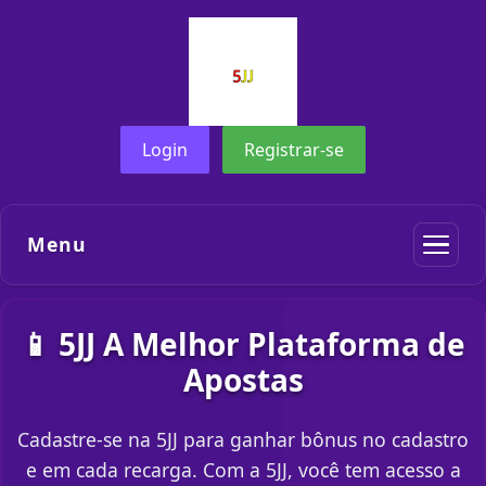
Login
Registrar-se
Menu
📱 5JJ A Melhor Plataforma de
Apostas
Cadastre-se na 5JJ para ganhar bônus no cadastro
e em cada recarga. Com a 5JJ, você tem acesso a