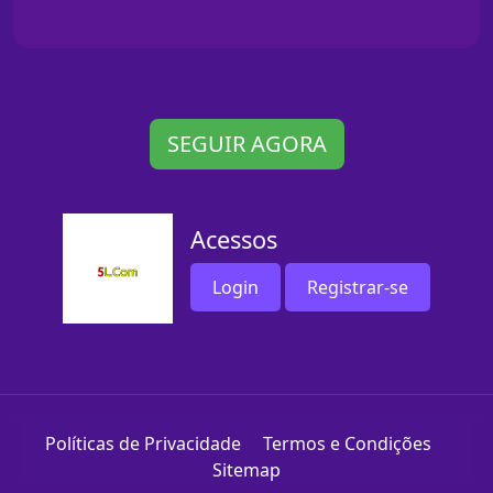
SEGUIR AGORA
Acessos
Login
Registrar-se
Políticas de Privacidade
Termos e Condições
Sitemap