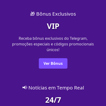
🎁 Bônus Exclusivos
VIP
Receba bônus exclusivos do Telegram,
promoções especiais e códigos promocionais
únicos!
Ver Bônus
📢 Notícias em Tempo Real
24/7