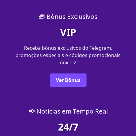
🎁 Bônus Exclusivos
VIP
Receba bônus exclusivos do Telegram,
promoções especiais e códigos promocionais
únicos!
Ver Bônus
📢 Notícias em Tempo Real
24/7