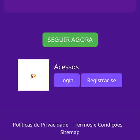
SEGUIR AGORA
Acessos
Login
Registrar-se
Políticas de Privacidade
Termos e Condições
Sitemap