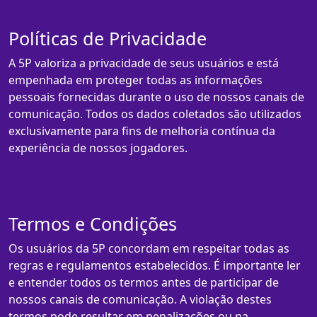
Políticas de Privacidade
A 5P valoriza a privacidade de seus usuários e está
empenhada em proteger todas as informações
pessoais fornecidas durante o uso de nossos canais de
comunicação. Todos os dados coletados são utilizados
exclusivamente para fins de melhoria contínua da
experiência de nossos jogadores.
Termos e Condições
Os usuários da 5P concordam em respeitar todas as
regras e regulamentos estabelecidos. É importante ler
e entender todos os termos antes de participar de
nossos canais de comunicação. A violação destes
termos pode resultar em penalizações ou na