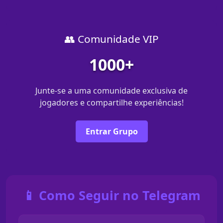
👥 Comunidade VIP
1000+
Junte-se a uma comunidade exclusiva de
jogadores e compartilhe experiências!
Entrar Grupo
📱 Como Seguir no Telegram