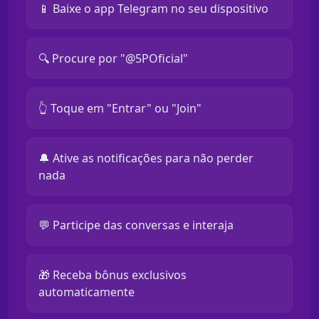
📱 Baixe o app Telegram no seu dispositivo
🔍 Procure por "@5POficial"
👆 Toque em "Entrar" ou "Join"
🔔 Ative as notificações para não perder
nada
💬 Participe das conversas e interaja
🎁 Receba bônus exclusivos
automaticamente