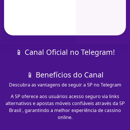
📱 Canal Oficial no Telegram!
📱 Benefícios do Canal
Descubra as vantagens de seguir a 5P no Telegram
A 5P oferece aos usuários acesso seguro via links
alternativos e apostas móveis confiáveis através da 5P
Brasil , garantindo a melhor experiência de cassino
online.