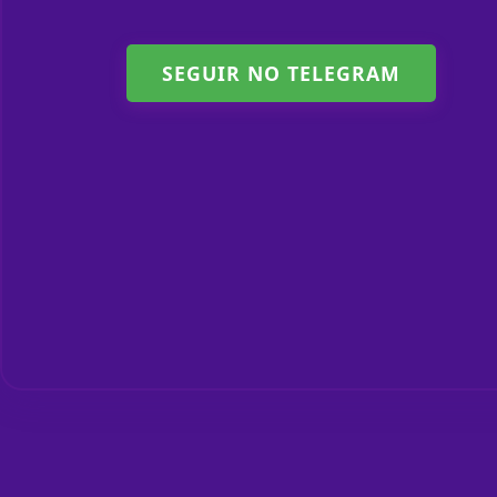
SEGUIR NO TELEGRAM