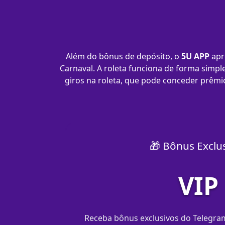
Além do bônus de depósito, o
5U APP
apre
Carnaval. A roleta funciona de forma simpl
giros na roleta, que pode conceder prêmios
🎁 Bônus Exclu
VIP
Receba bônus exclusivos do Telegra