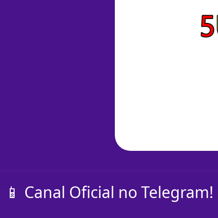
📱 Canal Oficial no Telegram!