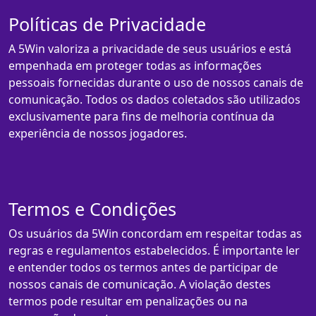
Políticas de Privacidade
A 5Win valoriza a privacidade de seus usuários e está
empenhada em proteger todas as informações
pessoais fornecidas durante o uso de nossos canais de
comunicação. Todos os dados coletados são utilizados
exclusivamente para fins de melhoria contínua da
experiência de nossos jogadores.
Termos e Condições
Os usuários da 5Win concordam em respeitar todas as
regras e regulamentos estabelecidos. É importante ler
e entender todos os termos antes de participar de
nossos canais de comunicação. A violação destes
termos pode resultar em penalizações ou na