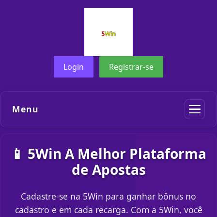
Login
Registrar-se
Menu
📱 5Win A Melhor Plataforma
de Apostas
Cadastre-se na 5Win para ganhar bônus no
cadastro e em cada recarga. Com a 5Win, você