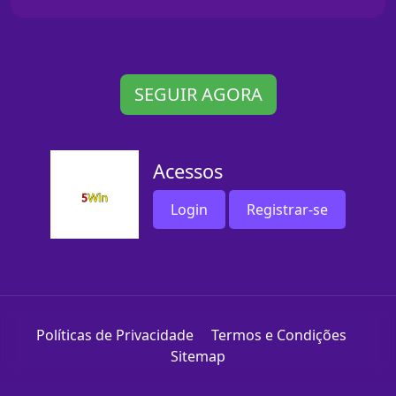
SEGUIR AGORA
Acessos
Login
Registrar-se
Políticas de Privacidade
Termos e Condições
Sitemap