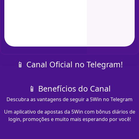
📱 Canal Oficial no Telegram!
📱 Benefícios do Canal
Descubra as vantagens de seguir a 5Win no Telegram
Um aplicativo de apostas da 5Win com bônus diários de
login, promoções e muito mais esperando por você!