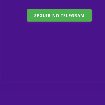
SEGUIR NO TELEGRAM