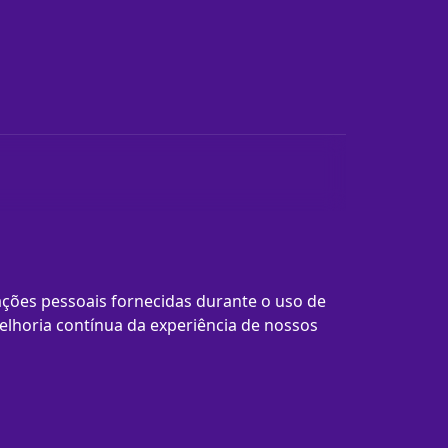
ações pessoais fornecidas durante o uso de
elhoria contínua da experiência de nossos