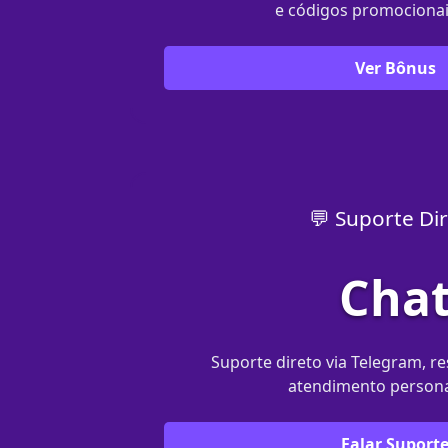
e códigos promocionai
Ver Bônus
💬 Suporte Di
Cha
Suporte direto via Telegram, r
atendimento persona
Falar Suport