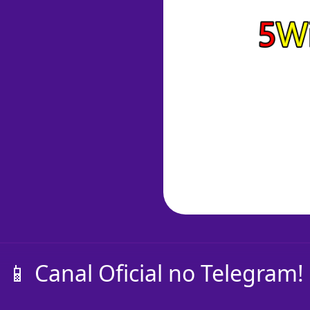
📱 Canal Oficial no Telegram!