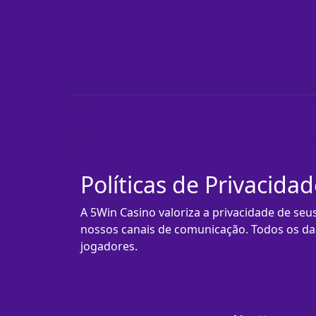
Políticas de Privacida
A 5Win Casino valoriza a privacidade de se
nossos canais de comunicação. Todos os dad
jogadores.