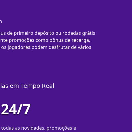
m
us de primeiro depósito ou rodadas grátis
rmente promoções como bônus de recarga,
 os jogadores podem desfrutar de vários
cias em Tempo Real
24/7
e todas as novidades, promoções e