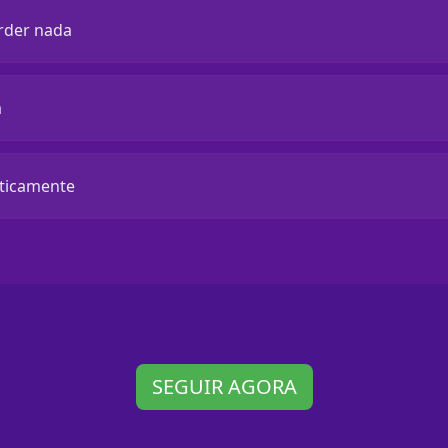
erder nada
a
aticamente
SEGUIR AGORA