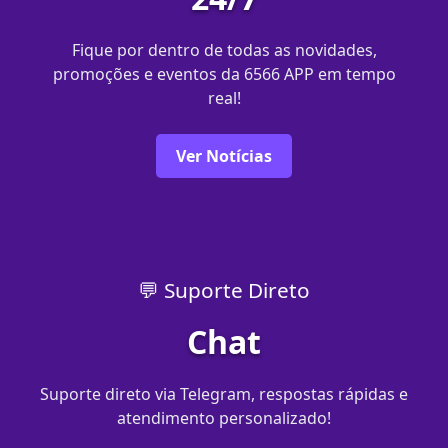
Fique por dentro de todas as novidades,
promoções e eventos da 6566 APP em tempo
real!
Ver Notícias
💬 Suporte Direto
Chat
Suporte direto via Telegram, respostas rápidas e
atendimento personalizado!