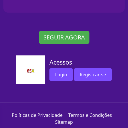
SEGUIR AGORA
Acessos
Login
Registrar-se
Políticas de Privacidade
Termos e Condições
Sitemap