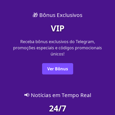
🎁 Bônus Exclusivos
VIP
Receba bônus exclusivos do Telegram,
promoções especiais e códigos promocionais
únicos!
Ver Bônus
📢 Notícias em Tempo Real
24/7