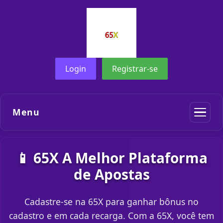
Login
Registrar-se
Menu
📱 65X A Melhor Plataforma
de Apostas
Cadastre-se na 65X para ganhar bônus no
cadastro e em cada recarga. Com a 65X, você tem