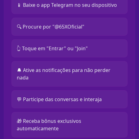
📱 Baixe o app Telegram no seu dispositivo
🔍 Procure por "@65XOficial"
👆 Toque em "Entrar" ou "Join"
🔔 Ative as notificações para não perder
nada
💬 Participe das conversas e interaja
🎁 Receba bônus exclusivos
automaticamente