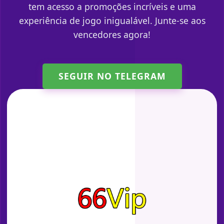
tem acesso a promoções incríveis e uma
experiência de jogo inigualável. Junte-se aos
vencedores agora!
SEGUIR NO TELEGRAM