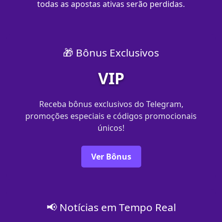
todas as apostas ativas serão perdidas.
🎁 Bônus Exclusivos
VIP
Receba bônus exclusivos do Telegram,
promoções especiais e códigos promocionais
únicos!
Ver Bônus
📢 Notícias em Tempo Real