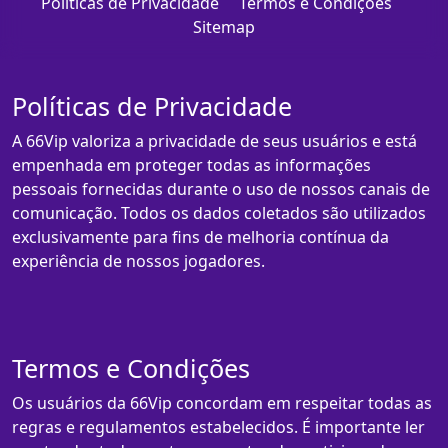
Políticas de Privacidade
Termos e Condições
Sitemap
Políticas de Privacidade
A 66Vip valoriza a privacidade de seus usuários e está
empenhada em proteger todas as informações
pessoais fornecidas durante o uso de nossos canais de
comunicação. Todos os dados coletados são utilizados
exclusivamente para fins de melhoria contínua da
experiência de nossos jogadores.
Termos e Condições
Os usuários da 66Vip concordam em respeitar todas as
regras e regulamentos estabelecidos. É importante ler