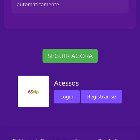
automaticamente
SEGUIR AGORA
Acessos
Login
Registrar-se