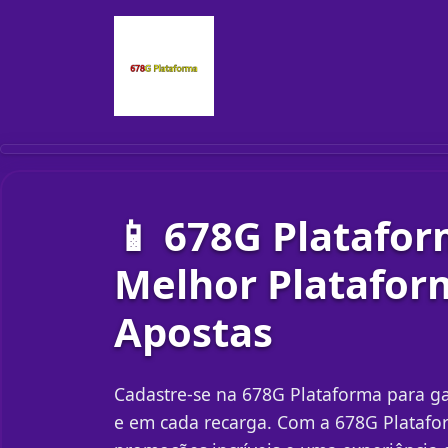
📱 678G Platafo
Melhor Platafor
Apostas
Cadastre-se na 678G Plataforma para g
e em cada recarga. Com a 678G Platafo