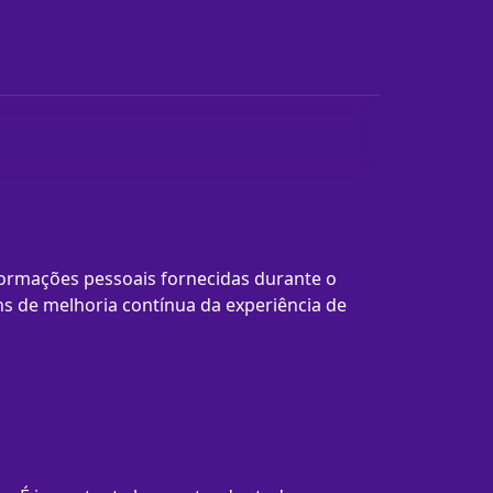
formações pessoais fornecidas durante o
ns de melhoria contínua da experiência de