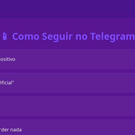
📱 Como Seguir no Telegram
ositivo
icial"
erder nada