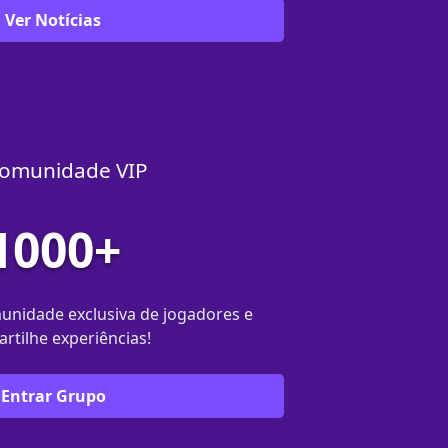
Ver Notícias
Comunidade VIP
1000+
unidade exclusiva de jogadores e
rtilhe experiências!
Entrar Grupo