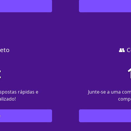
reto
👥 
t
espostas rápidas e
Junte-se a uma com
lizado!
compa
e