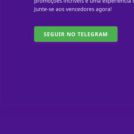
promoções incríveis e uma experiência d
Junte-se aos vencedores agora!
SEGUIR NO TELEGRAM