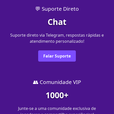
💬 Suporte Direto
Chat
Suporte direto via Telegram, respostas rápidas e
atendimento personalizado!
Falar Suporte
👥 Comunidade VIP
1000+
Junte-se a uma comunidade exclusiva de