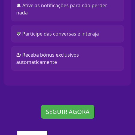
🔔 Ative as notificações para não perder
nada
💬 Participe das conversas e interaja
🎁 Receba bônus exclusivos
automaticamente
SEGUIR AGORA