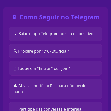
📱 Como Seguir no Telegram
📱 Baixe o app Telegram no seu dispositivo
🔍 Procure por "@67BtOficial"
👆 Toque em "Entrar" ou "Join"
🔔 Ative as notificações para não perder
nada
💬 Participe das conversas e interaja