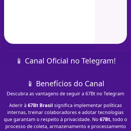
📱 Canal Oficial no Telegram!
📱 Benefícios do Canal
Descubra as vantagens de seguir a 67Bt no Telegram
Aderir à
67Bt Brasil
significa implementar políticas
internas, treinar colaboradores e adotar tecnologias
que garantam o respeito à privacidade. No
67Bt
, todo o
processo de coleta, armazenamento e processamento