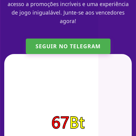
acesso a promoções incríveis e uma experiência
de jogo inigualável. Junte-se aos vencedores
agora!
SEGUIR NO TELEGRAM