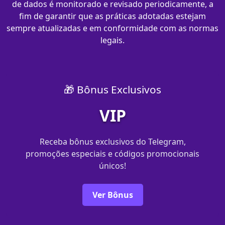
de dados é monitorado e revisado periodicamente, a
fim de garantir que as práticas adotadas estejam
sempre atualizadas e em conformidade com as normas
legais.
🎁 Bônus Exclusivos
VIP
Receba bônus exclusivos do Telegram,
promoções especiais e códigos promocionais
únicos!
Ver Bônus