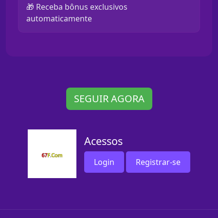
🎁 Receba bônus exclusivos
automaticamente
SEGUIR AGORA
Acessos
Login
Registrar-se