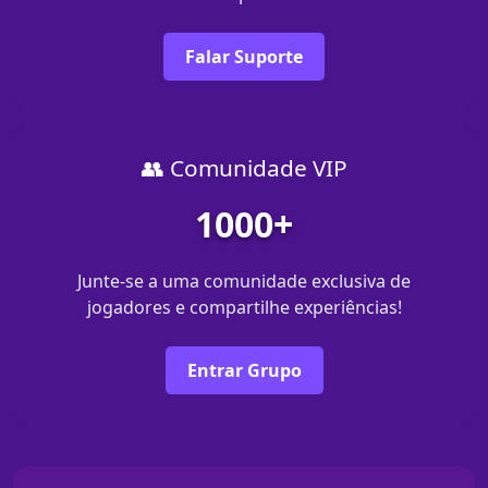
Falar Suporte
👥 Comunidade VIP
1000+
Junte-se a uma comunidade exclusiva de
jogadores e compartilhe experiências!
Entrar Grupo