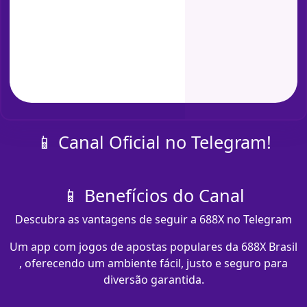
📱 Canal Oficial no Telegram!
📱 Benefícios do Canal
Descubra as vantagens de seguir a 688X no Telegram
Um app com jogos de apostas populares da 688X Brasil
, oferecendo um ambiente fácil, justo e seguro para
diversão garantida.