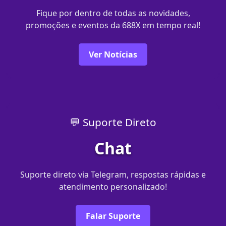
Fique por dentro de todas as novidades,
promoções e eventos da 688X em tempo real!
Ver Notícias
💬 Suporte Direto
Chat
Suporte direto via Telegram, respostas rápidas e
atendimento personalizado!
Falar Suporte