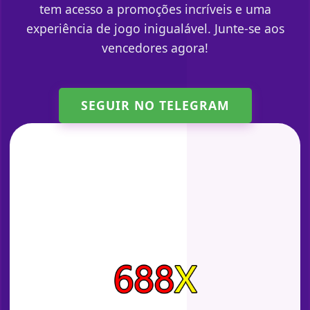
tem acesso a promoções incríveis e uma
experiência de jogo inigualável. Junte-se aos
vencedores agora!
SEGUIR NO TELEGRAM