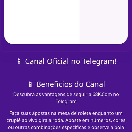
📱 Canal Oficial no Telegram!
📱 Benefícios do Canal
Descubra as vantagens de seguir a 68K.Com no
Telegram
Faça suas apostas na mesa de roleta enquanto um
crupiê ao vivo gira a roda. Aposte em números, cores
ou outras combinações específicas e observe a bola