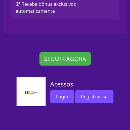
🎁 Receba bônus exclusivos
automaticamente
SEGUIR AGORA
Acessos
Login
Registrar-se