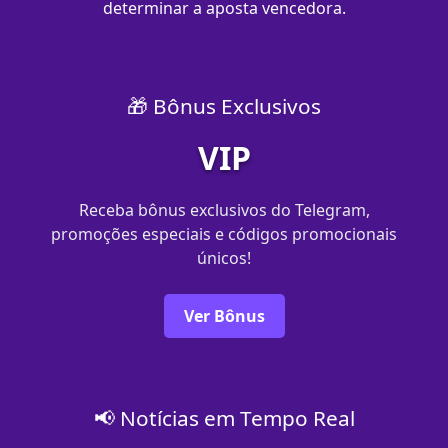
determinar a aposta vencedora.
🎁 Bônus Exclusivos
VIP
Receba bônus exclusivos do Telegram,
promoções especiais e códigos promocionais
únicos!
Ver Bônus
📢 Notícias em Tempo Real