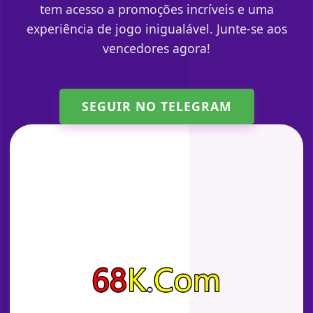
tem acesso a promoções incríveis e uma
experiência de jogo inigualável. Junte-se aos
vencedores agora!
SEGUIR NO TELEGRAM