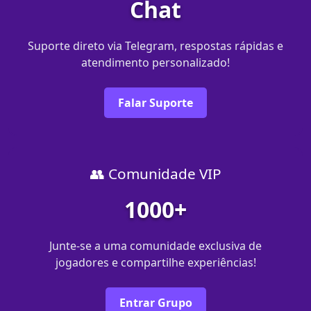
Chat
Suporte direto via Telegram, respostas rápidas e
atendimento personalizado!
Falar Suporte
👥 Comunidade VIP
1000+
Junte-se a uma comunidade exclusiva de
jogadores e compartilhe experiências!
Entrar Grupo