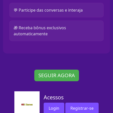
💬 Participe das conversas e interaja
🎁 Receba bônus exclusivos
automaticamente
SEGUIR AGORA
Acessos
Login
Registrar-se