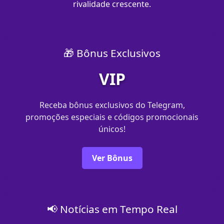
rivalidade crescente.
🎁 Bônus Exclusivos
VIP
Receba bônus exclusivos do Telegram,
promoções especiais e códigos promocionais
únicos!
Ver Bônus
📢 Notícias em Tempo Real