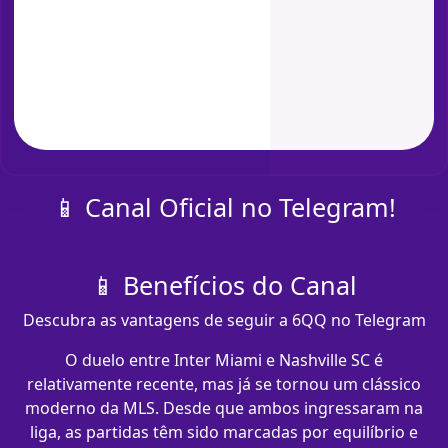
📱 Canal Oficial no Telegram!
📱 Benefícios do Canal
Descubra as vantagens de seguir a 6QQ no Telegram
O duelo entre Inter Miami e Nashville SC é
relativamente recente, mas já se tornou um clássico
moderno da MLS. Desde que ambos ingressaram na
liga, as partidas têm sido marcadas por equilíbrio e