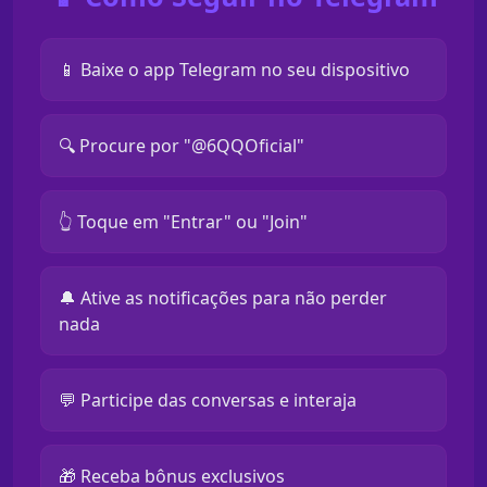
📱 Baixe o app Telegram no seu dispositivo
🔍 Procure por "@6QQOficial"
👆 Toque em "Entrar" ou "Join"
🔔 Ative as notificações para não perder
nada
💬 Participe das conversas e interaja
🎁 Receba bônus exclusivos