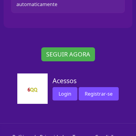
automaticamente
SEGUIR AGORA
Acessos
Login
Registrar-se