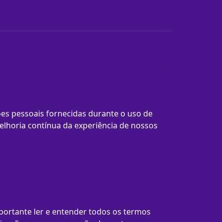
es pessoais fornecidas durante o uso de
elhoria contínua da experiência de nossos
portante ler e entender todos os termos