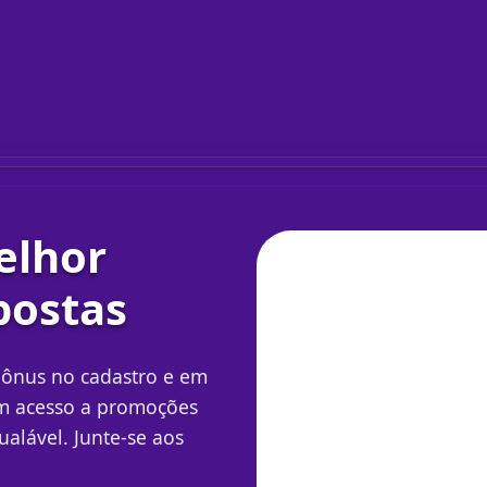
elhor
postas
bônus no cadastro e em
em acesso a promoções
ualável. Junte-se aos