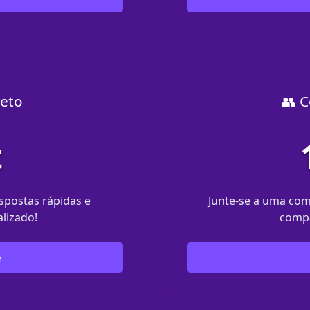
reto
👥 
t
espostas rápidas e
Junte-se a uma com
lizado!
compa
e