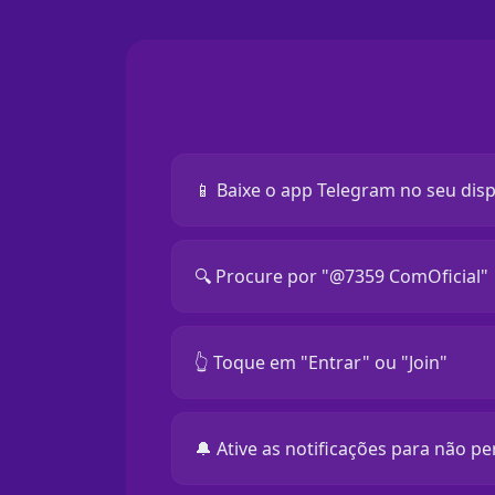
📱 Baixe o app Telegram no seu disp
🔍 Procure por "@7359 ComOficial"
👆 Toque em "Entrar" ou "Join"
🔔 Ative as notificações para não p