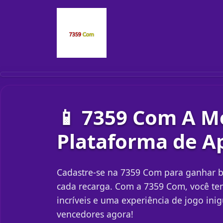
📱 7359 Com A M
Plataforma de A
Cadastre-se na 7359 Com para ganhar 
cada recarga. Com a 7359 Com, você t
incríveis e uma experiência de jogo inig
vencedores agora!