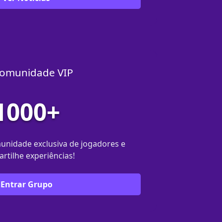
Comunidade VIP
1000+
unidade exclusiva de jogadores e
rtilhe experiências!
Entrar Grupo