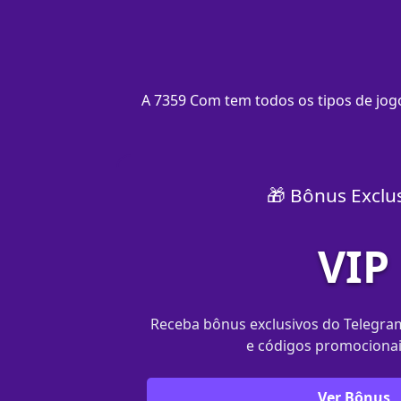
A 7359 Com tem todos os tipos de jogo
🎁 Bônus Exclu
VIP
Receba bônus exclusivos do Telegra
e códigos promocionai
Ver Bônus