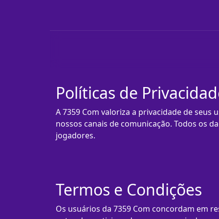
Políticas de Privacida
A 7359 Com valoriza a privacidade de seus
nossos canais de comunicação. Todos os dad
jogadores.
Termos e Condições
Os usuários da 7359 Com concordam em resp