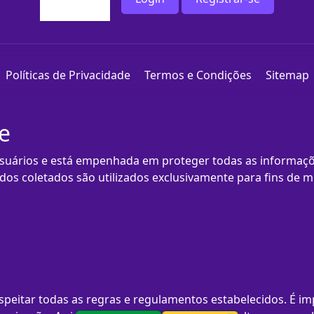
Políticas de Privacidade
Termos e Condições
Sitemap
de
 usuários e está empenhada em proteger todas as informaçõ
os coletados são utilizados exclusivamente para fins de m
eitar todas as regras e regulamentos estabelecidos. É im