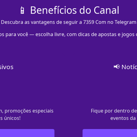
📱 Benefícios do Canal
Descubra as vantagens de seguir a 7359 Com no Telegram
s para você — escolha livre, com dicas de apostas e jogos o
sivos
📢 Notí
m, promoções especiais
Fique por dentro d
s únicos!
eventos da