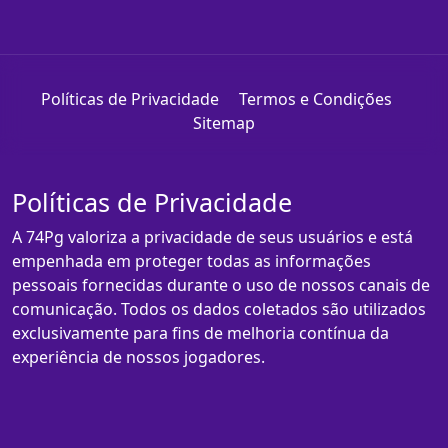
Políticas de Privacidade
Termos e Condições
Sitemap
Políticas de Privacidade
A 74Pg valoriza a privacidade de seus usuários e está
empenhada em proteger todas as informações
pessoais fornecidas durante o uso de nossos canais de
comunicação. Todos os dados coletados são utilizados
exclusivamente para fins de melhoria contínua da
experiência de nossos jogadores.