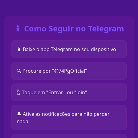
📱 Como Seguir no Telegram
📱 Baixe o app Telegram no seu dispositivo
🔍 Procure por "@74PgOficial"
👆 Toque em "Entrar" ou "Join"
🔔 Ative as notificações para não perder
nada