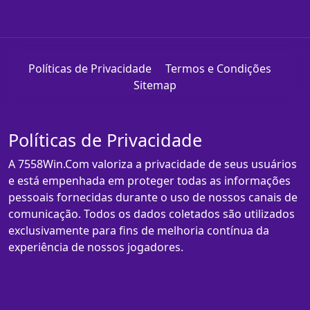
Políticas de Privacidade
Termos e Condições
Sitemap
Políticas de Privacidade
A 7558Win.Com valoriza a privacidade de seus usuários
e está empenhada em proteger todas as informações
pessoais fornecidas durante o uso de nossos canais de
comunicação. Todos os dados coletados são utilizados
exclusivamente para fins de melhoria contínua da
experiência de nossos jogadores.