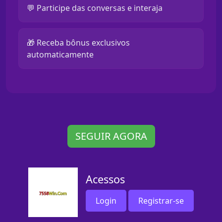
💬 Participe das conversas e interaja
🎁 Receba bônus exclusivos
automaticamente
SEGUIR AGORA
Acessos
Login
Registrar-se