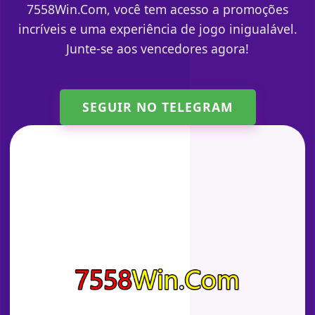
7558Win.Com, você tem acesso a promoções
incríveis e uma experiência de jogo inigualável.
Junte-se aos vencedores agora!
SEGUIR NO TELEGRAM