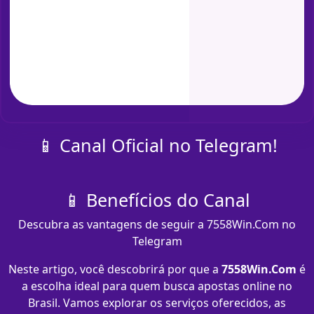
📱 Canal Oficial no Telegram!
📱 Benefícios do Canal
Descubra as vantagens de seguir a 7558Win.Com no
Telegram
Neste artigo, você descobrirá por que a
7558Win.Com
é
a escolha ideal para quem busca apostas online no
Brasil. Vamos explorar os serviços oferecidos, as