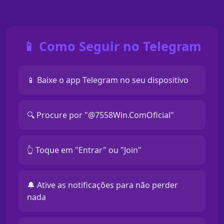
📱 Como Seguir no Telegram
📱 Baixe o app Telegram no seu dispositivo
🔍 Procure por "@7558Win.ComOficial"
👆 Toque em "Entrar" ou "Join"
🔔 Ative as notificações para não perder
nada