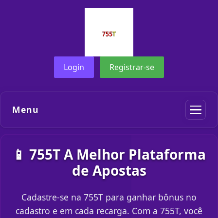
Login
Registrar-se
Menu
📱 755T A Melhor Plataforma
de Apostas
Cadastre-se na 755T para ganhar bônus no
cadastro e em cada recarga. Com a 755T, você