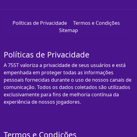
Políticas de Privacidade
Termos e Condições
Sitemap
Políticas de Privacidade
A 755T valoriza a privacidade de seus usuários e está
empenhada em proteger todas as informações
pessoais fornecidas durante o uso de nossos canais de
comunicação. Todos os dados coletados são utilizados
exclusivamente para fins de melhoria contínua da
experiência de nossos jogadores.
Termos e Condições