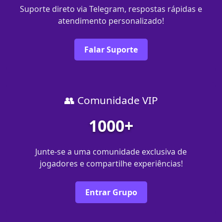
Suporte direto via Telegram, respostas rápidas e
atendimento personalizado!
Falar Suporte
👥 Comunidade VIP
1000+
Junte-se a uma comunidade exclusiva de
jogadores e compartilhe experiências!
Entrar Grupo