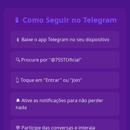
📱 Como Seguir no Telegram
📱 Baixe o app Telegram no seu dispositivo
🔍 Procure por "@755TOficial"
👆 Toque em "Entrar" ou "Join"
🔔 Ative as notificações para não perder
nada
💬 Participe das conversas e interaja