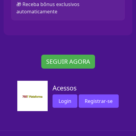
🎁 Receba bônus exclusivos
automaticamente
SEGUIR AGORA
Acessos
Login
Registrar-se