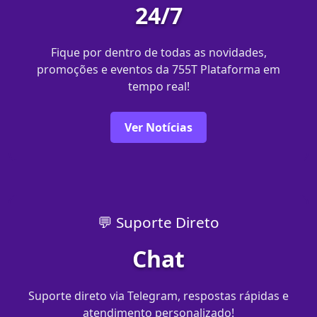
24/7
Fique por dentro de todas as novidades,
promoções e eventos da 755T Plataforma em
tempo real!
Ver Notícias
💬 Suporte Direto
Chat
Suporte direto via Telegram, respostas rápidas e
atendimento personalizado!