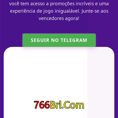
você tem acesso a promoções incríveis e uma
experiência de jogo inigualável. Junte-se aos
vencedores agora!
SEGUIR NO TELEGRAM