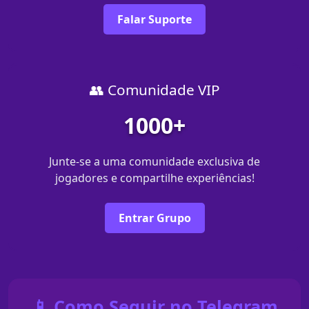
Falar Suporte
👥 Comunidade VIP
1000+
Junte-se a uma comunidade exclusiva de
jogadores e compartilhe experiências!
Entrar Grupo
📱 Como Seguir no Telegram