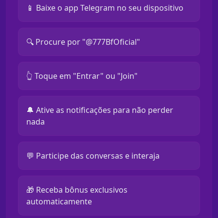
📱 Baixe o app Telegram no seu dispositivo
🔍 Procure por "@777BfOficial"
👆 Toque em "Entrar" ou "Join"
🔔 Ative as notificações para não perder
nada
💬 Participe das conversas e interaja
🎁 Receba bônus exclusivos
automaticamente