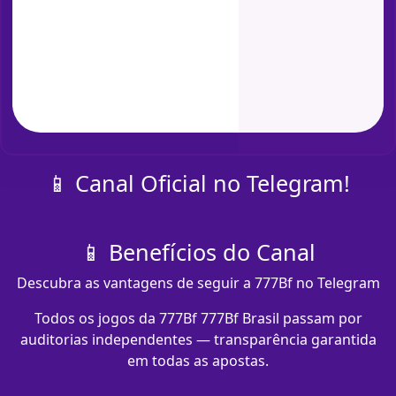
📱 Canal Oficial no Telegram!
📱 Benefícios do Canal
Descubra as vantagens de seguir a 777Bf no Telegram
Todos os jogos da 777Bf 777Bf Brasil passam por
auditorias independentes — transparência garantida
em todas as apostas.