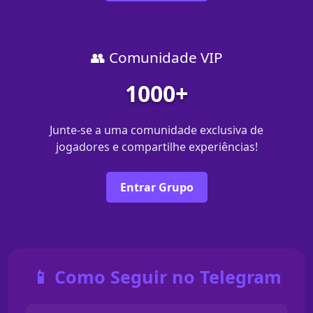
👥 Comunidade VIP
1000+
Junte-se a uma comunidade exclusiva de
jogadores e compartilhe experiências!
Entrar Grupo
📱 Como Seguir no Telegram