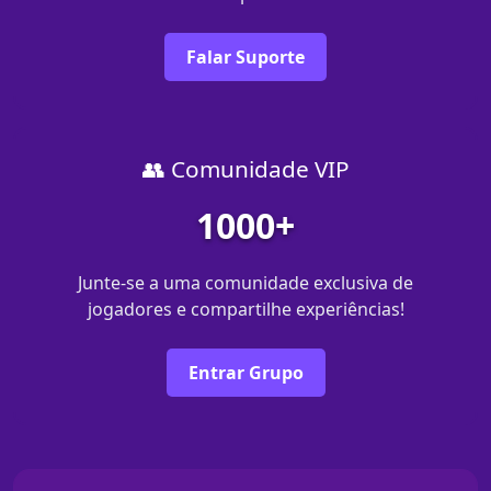
Falar Suporte
👥 Comunidade VIP
1000+
Junte-se a uma comunidade exclusiva de
jogadores e compartilhe experiências!
Entrar Grupo