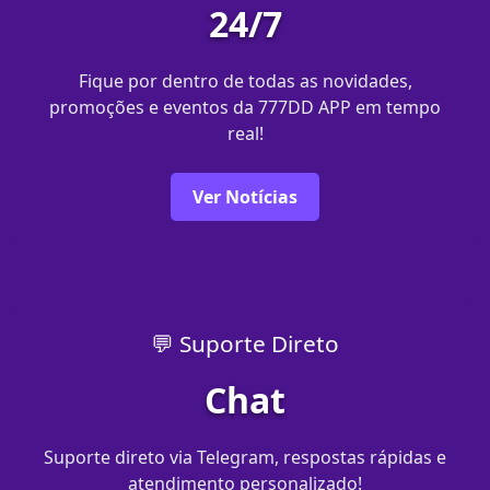
24/7
Fique por dentro de todas as novidades,
promoções e eventos da 777DD APP em tempo
real!
Ver Notícias
💬 Suporte Direto
Chat
Suporte direto via Telegram, respostas rápidas e
atendimento personalizado!