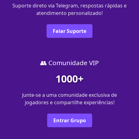
Suporte direto via Telegram, respostas rápidas e
atendimento personalizado!
Falar Suporte
👥 Comunidade VIP
1000+
Junte-se a uma comunidade exclusiva de
jogadores e compartilhe experiências!
Entrar Grupo