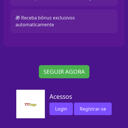
🎁 Receba bônus exclusivos
automaticamente
SEGUIR AGORA
Acessos
Login
Registrar-se