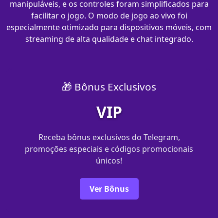
manipuláveis, e os controles foram simplificados para
facilitar o jogo. O modo de jogo ao vivo foi
especialmente otimizado para dispositivos móveis, com
streaming de alta qualidade e chat integrado.
🎁 Bônus Exclusivos
VIP
Receba bônus exclusivos do Telegram,
promoções especiais e códigos promocionais
únicos!
Ver Bônus