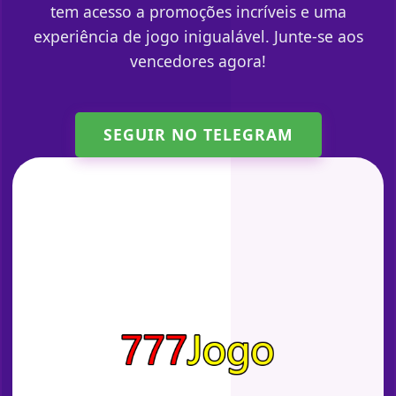
tem acesso a promoções incríveis e uma
experiência de jogo inigualável. Junte-se aos
vencedores agora!
SEGUIR NO TELEGRAM