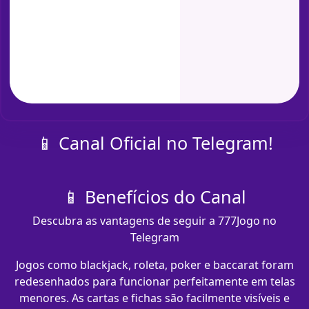
📱 Canal Oficial no Telegram!
📱 Benefícios do Canal
Descubra as vantagens de seguir a 777Jogo no
Telegram
Jogos como blackjack, roleta, poker e baccarat foram
redesenhados para funcionar perfeitamente em telas
menores. As cartas e fichas são facilmente visíveis e