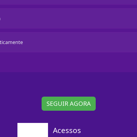
a
aticamente
SEGUIR AGORA
Acessos