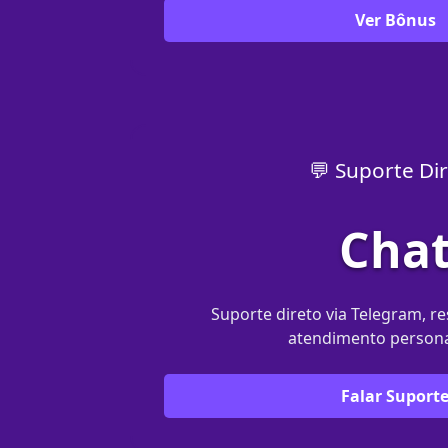
Ver Bônus
💬 Suporte Di
Cha
Suporte direto via Telegram, r
atendimento persona
Falar Suport