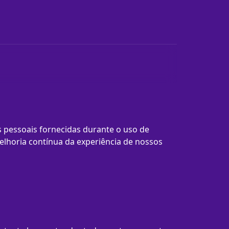
 pessoais fornecidas durante o uso de
elhoria contínua da experiência de nossos