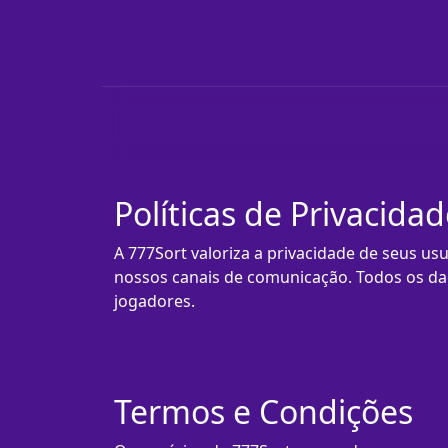
Políticas de Privacida
A 777Sort valoriza a privacidade de seus u
nossos canais de comunicação. Todos os dad
jogadores.
Termos e Condições