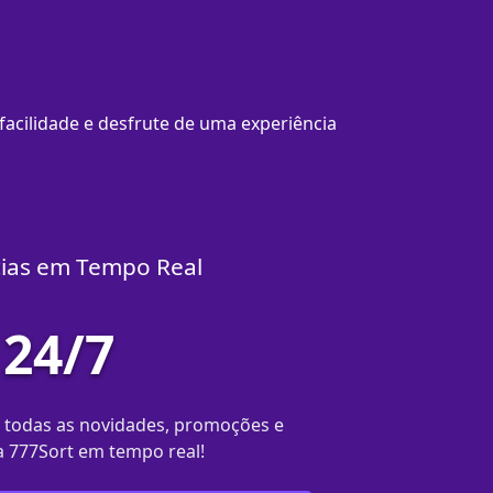
acilidade e desfrute de uma experiência
cias em Tempo Real
24/7
e todas as novidades, promoções e
a 777Sort em tempo real!