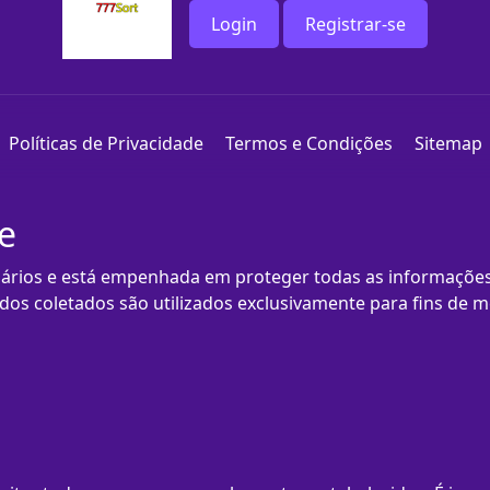
Login
Registrar-se
Políticas de Privacidade
Termos e Condições
Sitemap
de
suários e está empenhada em proteger todas as informações
os coletados são utilizados exclusivamente para fins de m