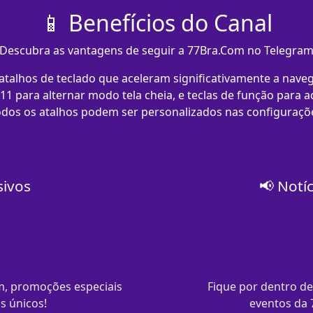
📱 Benefícios do Canal
Descubra as vantagens de seguir a 77Bra.Com no Telegra
talhos de teclado que aceleram significativamente a naveg
11 para alternar modo tela cheia, e teclas de função para
Todos os atalhos podem ser personalizados nas configuraçõe
sivos
📢 Notí
m, promoções especiais
Fique por dentro d
s únicos!
eventos da 