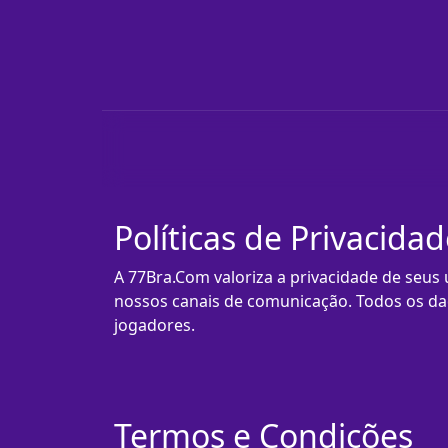
Políticas de Privacida
A 77Bra.Com valoriza a privacidade de seus
nossos canais de comunicação. Todos os dad
jogadores.
Termos e Condições