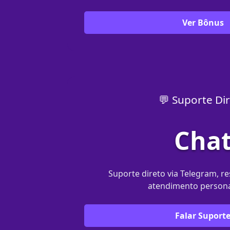
Ver Bônus
💬 Suporte Di
Cha
Suporte direto via Telegram, r
atendimento persona
Falar Suport