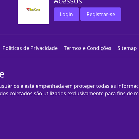
Acessos
Login
Registrar-se
Políticas de Privacidade
Termos e Condições
Sitemap
de
 usuários e está empenhada em proteger todas as informaç
os coletados são utilizados exclusivamente para fins de m