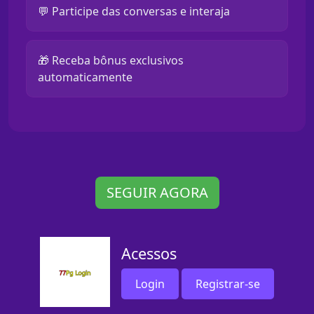
💬 Participe das conversas e interaja
🎁 Receba bônus exclusivos
automaticamente
SEGUIR AGORA
Acessos
Login
Registrar-se