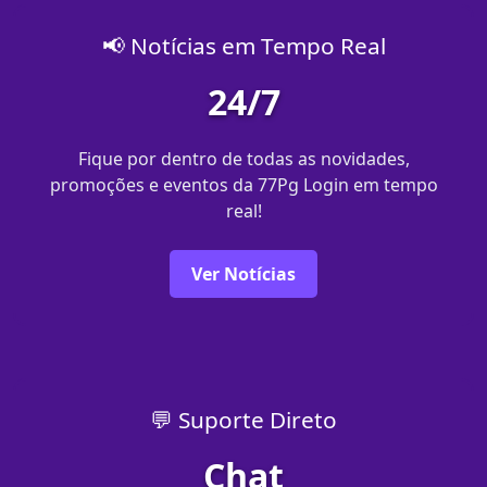
📢 Notícias em Tempo Real
24/7
Fique por dentro de todas as novidades,
promoções e eventos da 77Pg Login em tempo
real!
Ver Notícias
💬 Suporte Direto
Chat