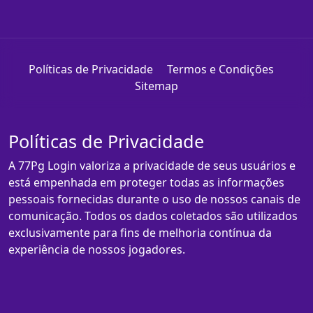
Políticas de Privacidade
Termos e Condições
Sitemap
Políticas de Privacidade
A 77Pg Login valoriza a privacidade de seus usuários e
está empenhada em proteger todas as informações
pessoais fornecidas durante o uso de nossos canais de
comunicação. Todos os dados coletados são utilizados
exclusivamente para fins de melhoria contínua da
experiência de nossos jogadores.