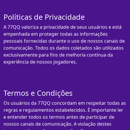
Políticas de Privacidade
A 77QQ valoriza a privacidade de seus usuários e está
empenhada em proteger todas as informações
pessoais fornecidas durante o uso de nossos canais de
comunicação. Todos os dados coletados são utilizados
exclusivamente para fins de melhoria contínua da
experiência de nossos jogadores.
Termos e Condições
Os usuários da 77QQ concordam em respeitar todas as
regras e regulamentos estabelecidos. É importante ler
e entender todos os termos antes de participar de
nossos canais de comunicação. A violação destes