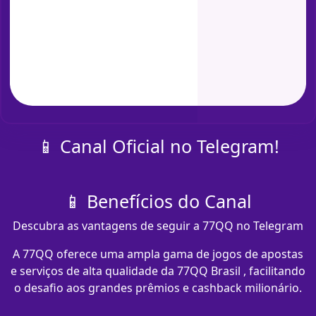
📱 Canal Oficial no Telegram!
📱 Benefícios do Canal
Descubra as vantagens de seguir a 77QQ no Telegram
A 77QQ oferece uma ampla gama de jogos de apostas
e serviços de alta qualidade da 77QQ Brasil , facilitando
o desafio aos grandes prêmios e cashback milionário.