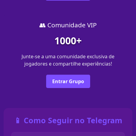
👥 Comunidade VIP
1000+
Junte-se a uma comunidade exclusiva de
jogadores e compartilhe experiências!
Entrar Grupo
📱 Como Seguir no Telegram