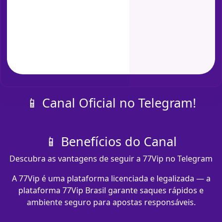
📱 Canal Oficial no Telegram!
📱 Benefícios do Canal
Descubra as vantagens de seguir a 77Vip no Telegram
A 77Vip é uma plataforma licenciada e legalizada — a
plataforma 77Vip Brasil garante saques rápidos e
ambiente seguro para apostas responsáveis.