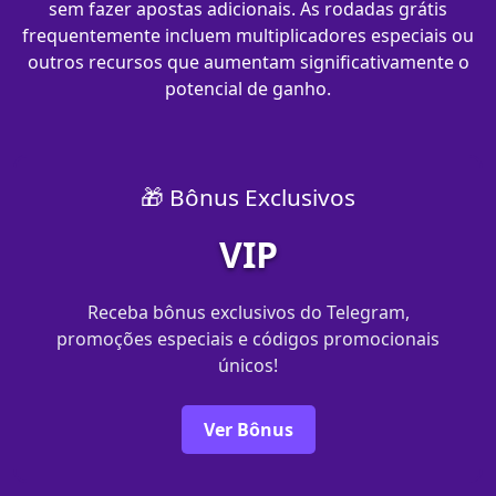
sem fazer apostas adicionais. As rodadas grátis
frequentemente incluem multiplicadores especiais ou
outros recursos que aumentam significativamente o
potencial de ganho.
🎁 Bônus Exclusivos
VIP
Receba bônus exclusivos do Telegram,
promoções especiais e códigos promocionais
únicos!
Ver Bônus