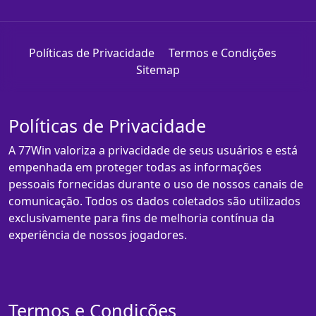
Políticas de Privacidade
Termos e Condições
Sitemap
Políticas de Privacidade
A 77Win valoriza a privacidade de seus usuários e está
empenhada em proteger todas as informações
pessoais fornecidas durante o uso de nossos canais de
comunicação. Todos os dados coletados são utilizados
exclusivamente para fins de melhoria contínua da
experiência de nossos jogadores.
Termos e Condições