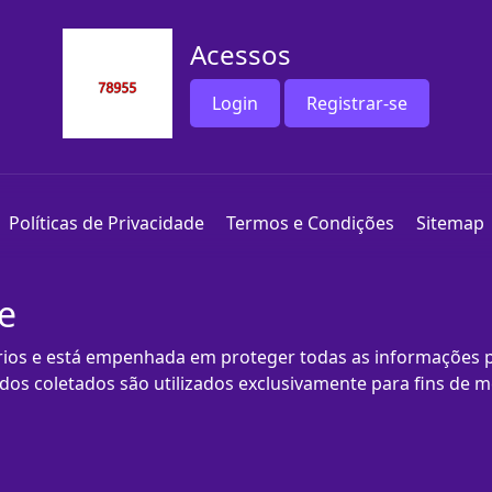
Acessos
Login
Registrar-se
Políticas de Privacidade
Termos e Condições
Sitemap
de
ários e está empenhada em proteger todas as informações 
os coletados são utilizados exclusivamente para fins de m