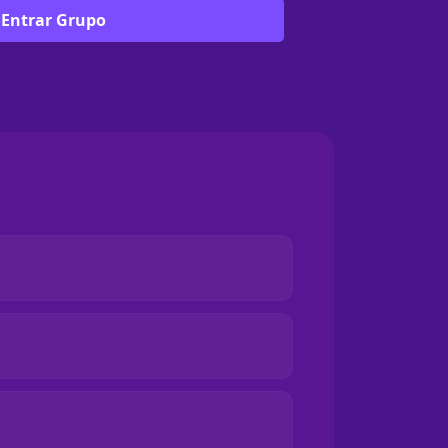
Entrar Grupo