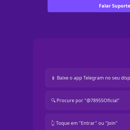
Falar Suport
📱 Baixe o app Telegram no seu disp
🔍 Procure por "@78955Oficial"
👆 Toque em "Entrar" ou "Join"