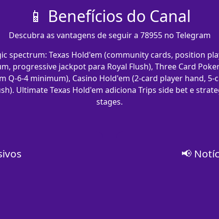
📱 Benefícios do Canal
Descubra as vantagens de seguir a 78955 no Telegram
ic spectrum: Texas Hold'em (community cards, position play 
, progressive jackpot para Royal Flush), Three Card Poker 
 em Q-6-4 minimum), Casino Hold'em (2-card player hand, 5-
ush). Ultimate Texas Hold'em adiciona Trips side bet e strateg
stages.
sivos
📢 Notí