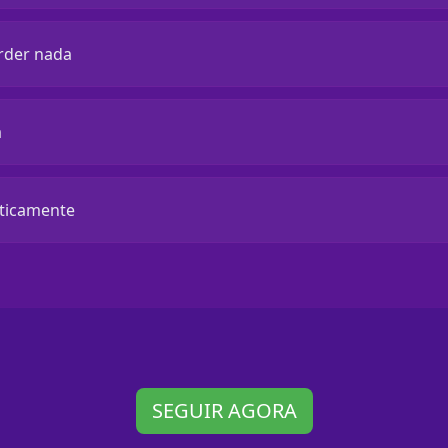
erder nada
a
aticamente
SEGUIR AGORA