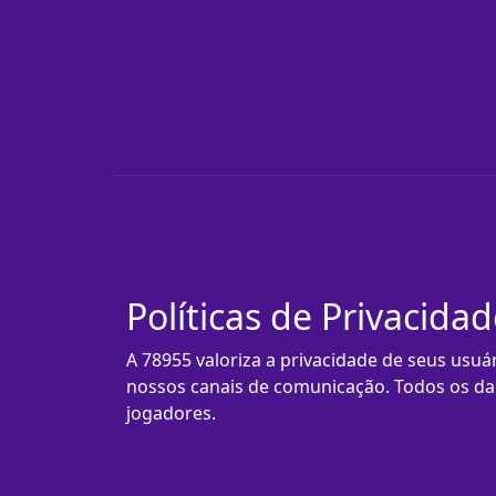
Políticas de Privacida
A 78955 valoriza a privacidade de seus usu
nossos canais de comunicação. Todos os dad
jogadores.