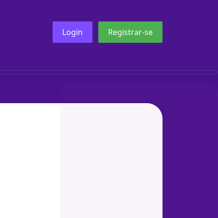
Login
Registrar-se