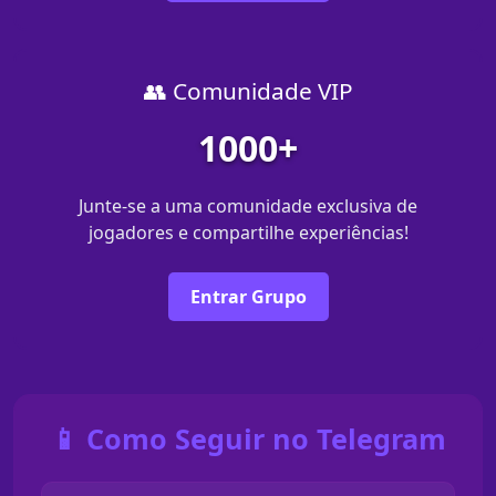
👥 Comunidade VIP
1000+
Junte-se a uma comunidade exclusiva de
jogadores e compartilhe experiências!
Entrar Grupo
📱 Como Seguir no Telegram