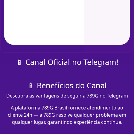
📱 Canal Oficial no Telegram!
📱 Benefícios do Canal
Descubra as vantagens de seguir a 789G no Telegram
A plataforma 789G Brasil fornece atendimento ao
cliente 24h — a 789G resolve qualquer problema em
qualquer lugar, garantindo experiência contínua.