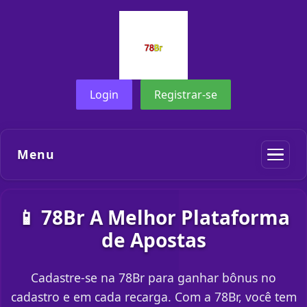
Login
Registrar-se
Menu
📱 78Br A Melhor Plataforma
de Apostas
Cadastre-se na 78Br para ganhar bônus no
cadastro e em cada recarga. Com a 78Br, você tem