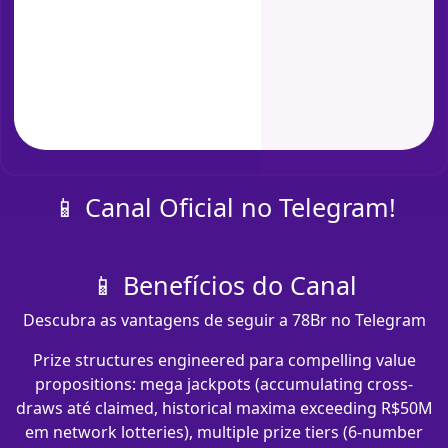
📱 Canal Oficial no Telegram!
📱 Benefícios do Canal
Descubra as vantagens de seguir a 78Br no Telegram
Prize structures engineered para compelling value
propositions: mega jackpots (accumulating cross-
draws até claimed, historical maxima exceeding R$50M
em network lotteries), multiple prize tiers (6-number