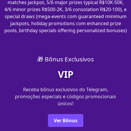
matches jackpot, 5/6 major prizes typical R$10K-50K,
4/6 minor prizes R$500-2K, 3/6 consolation R$20-100), e
special draws (mega-events com guaranteed minimum
jackpots, holiday promotions com enhanced prize
pools, birthday specials offering personalized bonuses)
🎁 Bônus Exclusivos
VIP
Receba bônus exclusivos do Telegram,
promoções especiais e códigos promocionais
únicos!
Ver Bônus