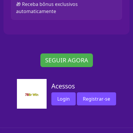
🎁 Receba bônus exclusivos
automaticamente
SEGUIR AGORA
Acessos
Login
Registrar-se