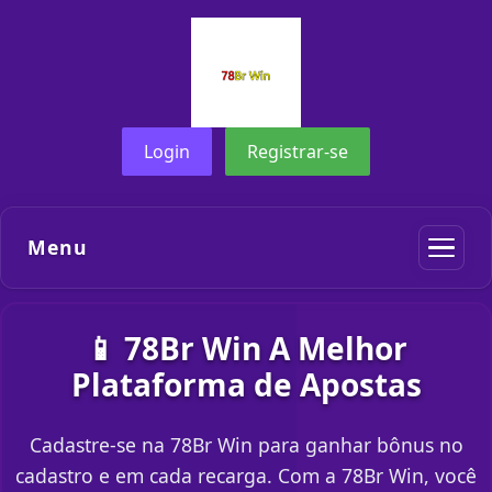
Login
Registrar-se
Menu
📱 78Br Win A Melhor
Plataforma de Apostas
Cadastre-se na 78Br Win para ganhar bônus no
cadastro e em cada recarga. Com a 78Br Win, você